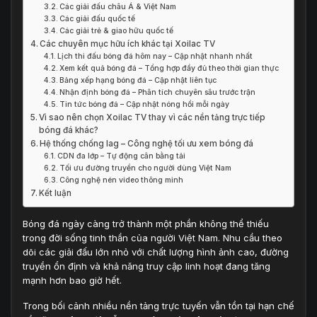
Các giải đấu châu Á & Việt Nam
Các giải đấu quốc tế
Các giải trẻ & giao hữu quốc tế
Các chuyên mục hữu ích khác tại Xoilac TV
Lịch thi đấu bóng đá hôm nay – Cập nhật nhanh nhất
Xem kết quả bóng đá – Tổng hợp đầy đủ theo thời gian thực
Bảng xếp hạng bóng đá – Cập nhật liên tục
Nhận định bóng đá – Phân tích chuyên sâu trước trận
Tin tức bóng đá – Cập nhật nóng hổi mỗi ngày
Vì sao nên chọn Xoilac TV thay vì các nền tảng trực tiếp
bóng đá khác?
Hệ thống chống lag – Công nghệ tối ưu xem bóng đá
CDN đa lớp – Tự động cân bằng tải
Tối ưu đường truyền cho người dùng Việt Nam
Công nghệ nén video thông minh
Kết luận
Bóng đá ngày càng trở thành một phần không thể thiếu
trong đời sống tinh thần của người Việt Nam. Nhu cầu theo
dõi các giải đấu lớn nhỏ với chất lượng hình ảnh cao, đường
truyền ổn định và khả năng truy cập linh hoạt đang tăng
mạnh hơn bao giờ hết.
Trong bối cảnh nhiều nền tảng trực tuyến vẫn tồn tại hạn chế