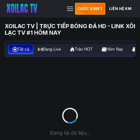
CƯỢC VSBET
LIÊN HỆ KM
XOILAC TV | TRỰC TIẾP BÓNG ĐÁ HD - LINK XÔI
LẠC TV #1 HÔM NAY
Tất cả
Đang Live
Trận HOT
Hôm Nay
N
Đang tải dữ liệu...