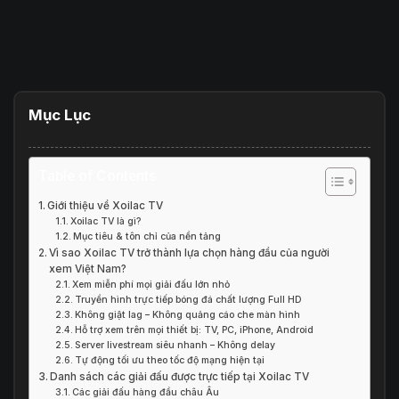
Mục Lục
Table of Contents
Giới thiệu về Xoilac TV
Xoilac TV là gì?
Mục tiêu & tôn chỉ của nền tảng
Vì sao Xoilac TV trở thành lựa chọn hàng đầu của người
xem Việt Nam?
Xem miễn phí mọi giải đấu lớn nhỏ
Truyền hình trực tiếp bóng đá chất lượng Full HD
Không giật lag – Không quảng cáo che màn hình
Hỗ trợ xem trên mọi thiết bị: TV, PC, iPhone, Android
Server livestream siêu nhanh – Không delay
Tự động tối ưu theo tốc độ mạng hiện tại
Danh sách các giải đấu được trực tiếp tại Xoilac TV
Các giải đấu hàng đầu châu Âu