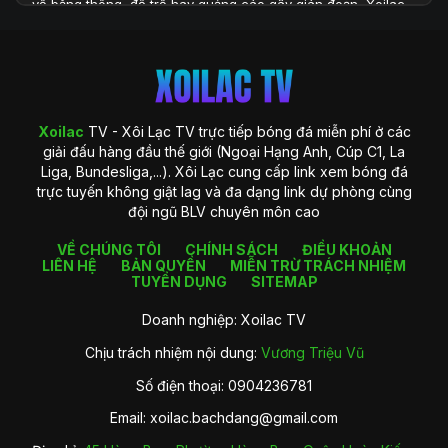
về băng thông, độ trễ hay quảng cáo gây gián đoạn, Xoilac
TV xuất hiện như một giải pháp toàn diện, đáp ứng đầy đủ
những yêu cầu khắt khe của người xem hiện đại. Với hệ
thống công nghệ được đầu tư bài bản và khả năng cung cấp
dữ liệu phong phú, Xoilac TV không chỉ là một website xem
bóng đá, mà còn là một trung tâm thông tin chuyên sâu
dành cho người hâm mộ bóng đá tại Việt Nam.
Xoilac
TV - Xôi Lạc TV trực tiếp bóng đá miễn phí ở các
giải đấu hàng đầu thế giới (Ngoại Hạng Anh, Cúp C1, La
Liga, Bundesliga,...). Xôi Lạc cung cấp link xem bóng đá
trực tuyến không giật lag và đa dạng link dự phòng cùng
đội ngũ BLV chuyên môn cao
VỀ CHÚNG TÔI
CHÍNH SÁCH
ĐIỀU KHOẢN
LIÊN HỆ
BẢN QUYỀN
MIỄN TRỪ TRÁCH NHIỆM
TUYỂN DỤNG
SITEMAP
Doanh nghiệp: Xoilac TV
Chịu trách nhiệm nội dung:
Vương Triệu Vũ
Giới thiệu về Xoilac TV
Số điện thoại: 0904236781
Xoilac TV là gì?
Email:
xoilac.bachdang@gmail.com
Xoilac
TV là một nền tảng trực tiếp bóng đá trực tuyến được