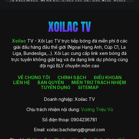
về băng thông, độ trễ hay quảng cáo gây gián đoạn, Xoilac
TV xuất hiện như một giải pháp toàn diện, đáp ứng đầy đủ
những yêu cầu khắt khe của người xem hiện đại. Với hệ
thống công nghệ được đầu tư bài bản và khả năng cung cấp
dữ liệu phong phú, Xoilac TV không chỉ là một website xem
bóng đá, mà còn là một trung tâm thông tin chuyên sâu
dành cho người hâm mộ bóng đá tại Việt Nam.
Xoilac
TV - Xôi Lạc TV trực tiếp bóng đá miễn phí ở các
giải đấu hàng đầu thế giới (Ngoại Hạng Anh, Cúp C1, La
Liga, Bundesliga,...). Xôi Lạc cung cấp link xem bóng đá
trực tuyến không giật lag và đa dạng link dự phòng cùng
đội ngũ BLV chuyên môn cao
VỀ CHÚNG TÔI
CHÍNH SÁCH
ĐIỀU KHOẢN
LIÊN HỆ
BẢN QUYỀN
MIỄN TRỪ TRÁCH NHIỆM
TUYỂN DỤNG
SITEMAP
Doanh nghiệp: Xoilac TV
Chịu trách nhiệm nội dung:
Vương Triệu Vũ
Giới thiệu về Xoilac TV
Số điện thoại: 0904236781
Xoilac TV là gì?
Email:
xoilac.bachdang@gmail.com
Xoilac
TV là một nền tảng trực tiếp bóng đá trực tuyến được