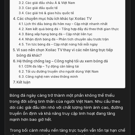
Các giải đấu châu Á & Việt Nam
Các giải đấu quốc tế
Các giải trẻ & giao hữu quốc tế
Các chuyên mục hữu ích khác tại Xoilac TV
Lịch thi đấu bóng đá hôm nay – Cập nhật nhanh nhất
Xem kết quả bóng đá – Tổng hợp đầy đủ theo thời gian thực
Bảng xếp hạng bóng đá – Cập nhật liên tục
Nhận định bóng đá – Phân tích chuyên sâu trước trận
Tin tức bóng đá – Cập nhật nóng hổi mỗi ngày
Vì sao nên chọn Xoilac TV thay vì các nền tảng trực tiếp
bóng đá khác?
Hệ thống chống lag – Công nghệ tối ưu xem bóng đá
CDN đa lớp – Tự động cân bằng tải
Tối ưu đường truyền cho người dùng Việt Nam
Công nghệ nén video thông minh
Kết luận
Bóng đá ngày càng trở thành một phần không thể thiếu
trong đời sống tinh thần của người Việt Nam. Nhu cầu theo
dõi các giải đấu lớn nhỏ với chất lượng hình ảnh cao, đường
truyền ổn định và khả năng truy cập linh hoạt đang tăng
mạnh hơn bao giờ hết.
Trong bối cảnh nhiều nền tảng trực tuyến vẫn tồn tại hạn chế