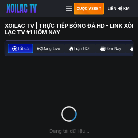
CƯỢC VSBET
LIÊN HỆ KM
XOILAC TV | TRỰC TIẾP BÓNG ĐÁ HD - LINK XÔI
LẠC TV #1 HÔM NAY
Tất cả
Đang Live
Trận HOT
Hôm Nay
N
Đang tải dữ liệu...