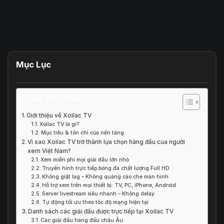
Mục Lục
Table of Contents
Giới thiệu về Xoilac TV
Xoilac TV là gì?
Mục tiêu & tôn chỉ của nền tảng
Vì sao Xoilac TV trở thành lựa chọn hàng đầu của người
xem Việt Nam?
Xem miễn phí mọi giải đấu lớn nhỏ
Truyền hình trực tiếp bóng đá chất lượng Full HD
Không giật lag – Không quảng cáo che màn hình
Hỗ trợ xem trên mọi thiết bị: TV, PC, iPhone, Android
Server livestream siêu nhanh – Không delay
Tự động tối ưu theo tốc độ mạng hiện tại
Danh sách các giải đấu được trực tiếp tại Xoilac TV
Các giải đấu hàng đầu châu Âu