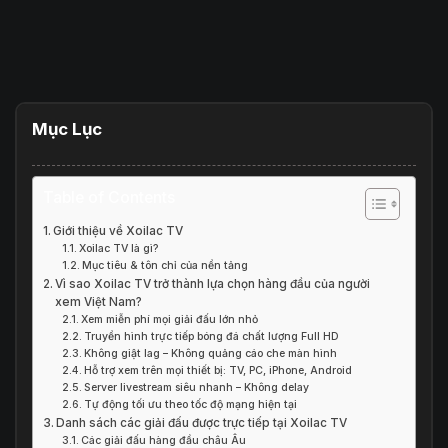
Mục Lục
Table of Contents
Giới thiệu về Xoilac TV
Xoilac TV là gì?
Mục tiêu & tôn chỉ của nền tảng
Vì sao Xoilac TV trở thành lựa chọn hàng đầu của người
xem Việt Nam?
Xem miễn phí mọi giải đấu lớn nhỏ
Truyền hình trực tiếp bóng đá chất lượng Full HD
Không giật lag – Không quảng cáo che màn hình
Hỗ trợ xem trên mọi thiết bị: TV, PC, iPhone, Android
Server livestream siêu nhanh – Không delay
Tự động tối ưu theo tốc độ mạng hiện tại
Danh sách các giải đấu được trực tiếp tại Xoilac TV
Các giải đấu hàng đầu châu Âu