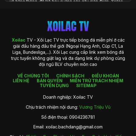
về băng thông, độ trễ hay quảng cáo gây gián đoạn, Xoilac
TV xuất hiện như một giải pháp toàn diện, đáp ứng đầy đủ
những yêu cầu khắt khe của người xem hiện đại. Với hệ
thống công nghệ được đầu tư bài bản và khả năng cung cấp
dữ liệu phong phú, Xoilac TV không chỉ là một website xem
bóng đá, mà còn là một trung tâm thông tin chuyên sâu
dành cho người hâm mộ bóng đá tại Việt Nam.
Xoilac
TV - Xôi Lạc TV trực tiếp bóng đá miễn phí ở các
giải đấu hàng đầu thế giới (Ngoại Hạng Anh, Cúp C1, La
Liga, Bundesliga,...). Xôi Lạc cung cấp link xem bóng đá
trực tuyến không giật lag và đa dạng link dự phòng cùng
đội ngũ BLV chuyên môn cao
VỀ CHÚNG TÔI
CHÍNH SÁCH
ĐIỀU KHOẢN
LIÊN HỆ
BẢN QUYỀN
MIỄN TRỪ TRÁCH NHIỆM
TUYỂN DỤNG
SITEMAP
Doanh nghiệp: Xoilac TV
Chịu trách nhiệm nội dung:
Vương Triệu Vũ
Giới thiệu về Xoilac TV
Số điện thoại: 0904236781
Xoilac TV là gì?
Email:
xoilac.bachdang@gmail.com
Xoilac
TV là một nền tảng trực tiếp bóng đá trực tuyến được