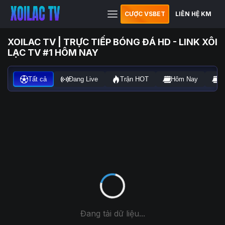
CƯỢC VSBET
LIÊN HỆ KM
XOILAC TV | TRỰC TIẾP BÓNG ĐÁ HD - LINK XÔI
LẠC TV #1 HÔM NAY
Tất cả
Đang Live
Trận HOT
Hôm Nay
N
Đang tải dữ liệu...