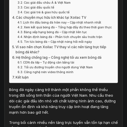
Các giải đấu châu Á & Việt Nam
Các giải đấu quốc tế
Các giải trẻ & giao hữu quốc tế
Các chuyên mục hữu ích khác tại Xoilac TV
Lịch thi đấu bóng đá hôm nay – Cập nhật nhanh nhất
Xem kết quả bóng đá – Tổng hợp đầy đủ theo thời gian thực
Bảng xếp hạng bóng đá – Cập nhật liên tục
Nhận định bóng đá – Phân tích chuyên sâu trước trận
Tin tức bóng đá – Cập nhật nóng hổi mỗi ngày
Vì sao nên chọn Xoilac TV thay vì các nền tảng trực tiếp
bóng đá khác?
Hệ thống chống lag – Công nghệ tối ưu xem bóng đá
CDN đa lớp – Tự động cân bằng tải
Tối ưu đường truyền cho người dùng Việt Nam
Công nghệ nén video thông minh
Kết luận
Bóng đá ngày càng trở thành một phần không thể thiếu
trong đời sống tinh thần của người Việt Nam. Nhu cầu theo
dõi các giải đấu lớn nhỏ với chất lượng hình ảnh cao, đường
truyền ổn định và khả năng truy cập linh hoạt đang tăng
mạnh hơn bao giờ hết.
Trong bối cảnh nhiều nền tảng trực tuyến vẫn tồn tại hạn chế